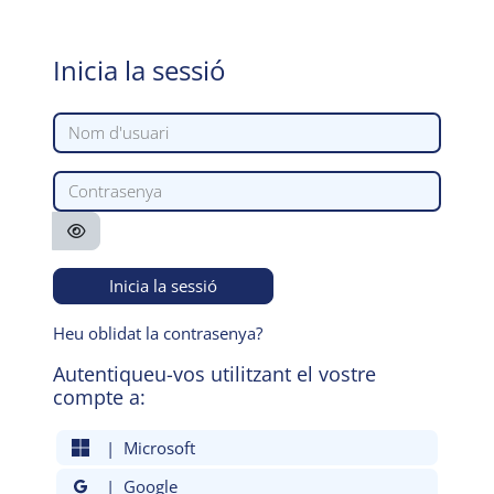
Ves al contingut principal
Inicia la sessió
Nom d'usuari
Contrasenya
Inicia la sessió
Heu oblidat la contrasenya?
Autentiqueu-vos utilitzant el vostre
compte a:
| Microsoft
| Google