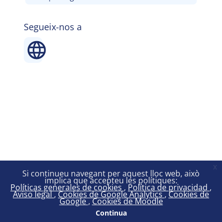
Segueix-nos a
x
Si continueu navegant per aquest lloc web, això
implica que accepteu les polítiques:
Políticas generales de cookies
Política de privacidad
Aviso legal
Cookies de Google Analytics
Cookies de
Google
Cookies de Moodle
Continua